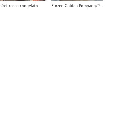
fret rosso congelato
Frozen Golden Pompano/Pomfret WR - 翻译中...