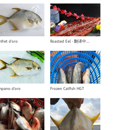
fret d'oro
Roasted Eel - 翻译中...
mpano d'oro
Frozen Catfish HGT