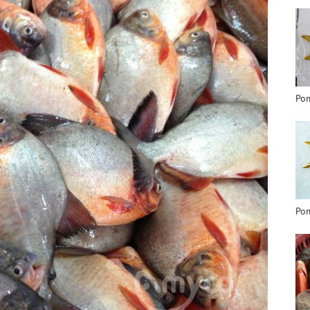
Pom
Po