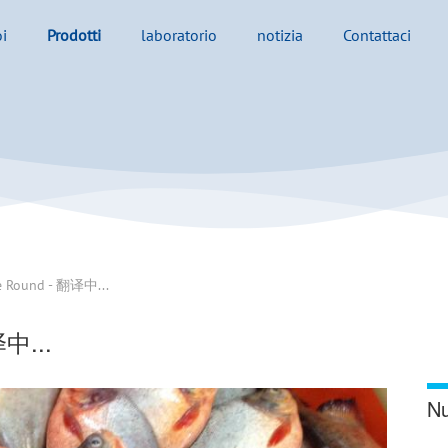
i
Prodotti
laboratorio
notizia
Contattaci
e Round - 翻译中...
译中...
Nu