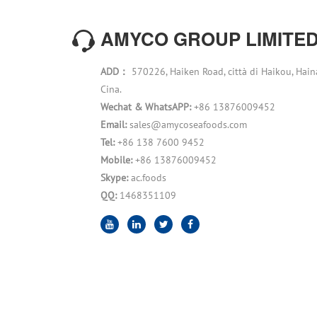
AMYCO GROUP LIMITE
ADD：
570226, Haiken Road, città di Haikou, Hain
Cina.
Wechat & WhatsAPP:
+86 13876009452
Email:
sales@amycoseafoods.com
Tel:
+86 138 7600 9452
Mobile:
+86 13876009452
Skype:
ac.foods
QQ:
1468351109