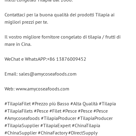
Contattaci per la buona qualità dei prodotti Tilapia ai 
migliori prezzi per te.
Il vostro migliore fornitore congelato di tilapia / frutti di 
mare in Cina.
WeChat e WhatsAPP:+86 13876009452
Email: sales@amycoseafoods.com
Web: www.amycoseafoods.com
#TilapiaFilet #Prezzo più Basso #Alta Qualità #Tilapia 
#TilapiaFilets #Pesce #Filet #Pesce #Pesce #Pesce 
#Amycoseafoods #TilapiaProducer #TilapiaProducer 
#TilapiaSupplier #TilapiaExpert #ChinaTilapia 
#ChinaSupplier #ChinaFactory #DirectSupply 