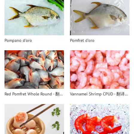
Pompano d'oro
Pomfret d'oro
Red Pomfret Whole Round - 翻译中...
Vannamei Shrimp CPUD - 翻译中...