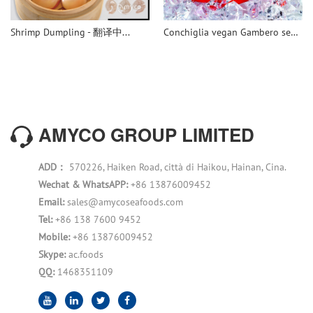
Shrimp Dumpling - 翻译中...
Conchiglia vegan Gambero senza testa
AMYCO GROUP LIMITED
ADD：
570226, Haiken Road, città di Haikou, Hainan, Cina.
Wechat & WhatsAPP:
+86 13876009452
Email:
sales@amycoseafoods.com
Tel:
+86 138 7600 9452
Mobile:
+86 13876009452
Skype:
ac.foods
QQ:
1468351109