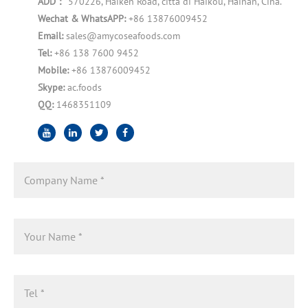
ADD：
570226, Haiken Road, città di Haikou, Hainan, Cina.
Wechat & WhatsAPP:
+86 13876009452
Email:
sales@amycoseafoods.com
Tel:
+86 138 7600 9452
Mobile:
+86 13876009452
Skype:
ac.foods
QQ:
1468351109