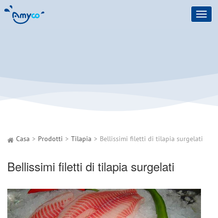
Toggl
navig
Casa
Prodotti
Tilapia
Bellissimi filetti di tilapia surgelati
Bellissimi filetti di tilapia surgelati