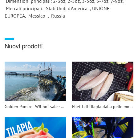
 Dimensioni principali: 2-3oz, 2-5oz, 3-5oz, 5-7oz, 7-9oz. 
 Mercati principali: 
 Stati Uniti d'America 
 , UNIONE 
EUROPEA, 
 Messico 
 , 
 Russia 
Nuovi prodotti
Golden Pomfret WR hot sale - 翻译中...
Filetti di tilapia dalla pelle molto profonda