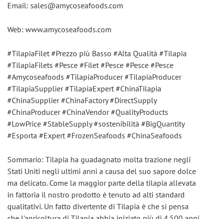
Email: sales@amycoseafoods.com
Web: www.amycoseafoods.com
#TilapiaFilet #Prezzo più Basso #Alta Qualità #Tilapia 
#TilapiaFilets #Pesce #Filet #Pesce #Pesce #Pesce 
#Amycoseafoods #TilapiaProducer #TilapiaProducer 
#TilapiaSupplier #TilapiaExpert #ChinaTilapia 
#ChinaSupplier #ChinaFactory #DirectSupply 
#ChinaProducer #ChinaVendor #QualityProducts 
#LowPrice #StableSupply #sostenibilità #BigQuantity 
#Esporta #Expert #FrozenSeafoods #ChinaSeafoods
Sommario: Tilapia ha guadagnato molta trazione negli 
Stati Uniti negli ultimi anni a causa del suo sapore dolce 
ma delicato. Come la maggior parte della tilapia allevata 
in fattoria il nostro prodotto è tenuto ad alti standard 
qualitativi. Un fatto divertente di Tilapia è che si pensa 
che l'agricoltura di Tilapia abbia iniziato più di 4.500 anni 