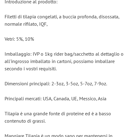
Introduzione al prodotto:
Filetti di tilapia congelati, a buccia profonda, disossata, 
normale rifilato, IQF,
Vetri: 5%, 10%
Imballaggio: IVP o 1kg rider bag/sacchetto al dettaglio o 
all'ingrosso imballato in cartoni, possiamo imballare 
secondo i vostri requisiti.
Dimensioni principali: 2-3oz, 3-5oz, 5-7oz, 7-9oz.
Principali mercati: USA, Canada, UE, Messico, Asia
Tilapia è una grande fonte di proteine ed è a basso 
contenuto di grassi.
Mangiare Tilapia è un modo sano per mantenersi in 