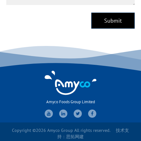
Submit
Amyco Foods Group Limited
Copyright ©2026 Amyco Group All rights reserved.
技术支
持：
思拓网建